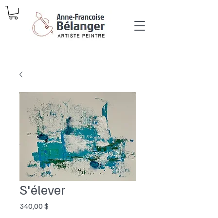
S'élever
Prix
340,00 $