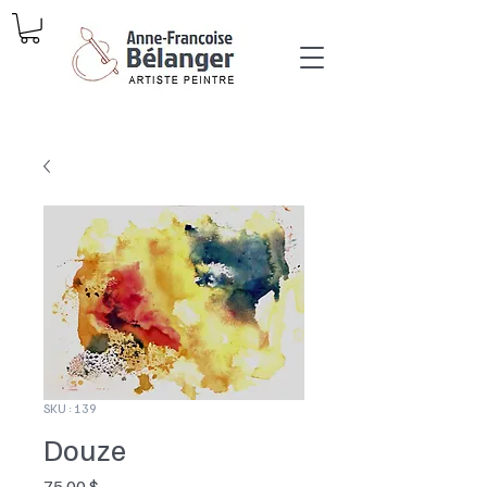
SKU : 139
Douze
Prix
75,00 $